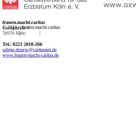
frauen.macht.caritas
© 2016 // frauen.macht.caritas
Georgstraße 7
|
|
50676 Köln
Impressum
Datenschutz
Rechtliche Hinweise
Tel.: 0221 2010-266
sabine.depew@caritasnet.de
www.frauen-macht-caritas.de