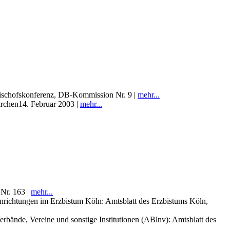
Bischofskonferenz, DB-Kommission Nr. 9 |
mehr...
irchen14. Februar 2003 |
mehr...
 Nr. 163 |
mehr...
nrichtungen im Erzbistum Köln: Amtsblatt des Erzbistums Köln,
bände, Vereine und sonstige Institutionen (ABlnv): Amtsblatt des