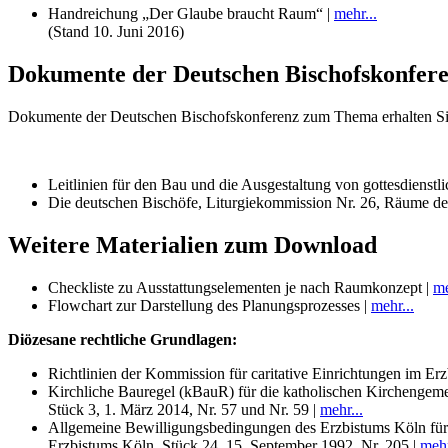
Handreichung „Der Glaube braucht Raum“ |
mehr...
(Stand 10. Juni 2016)
Dokumente der Deutschen Bischofskonfer
Dokumente der Deutschen Bischofskonferenz zum Thema erhalten Sie
Leitlinien für den Bau und die Ausgestaltung von gottesdien
Die deutschen Bischöfe, Liturgiekommission Nr. 26, Räume de
Weitere Materialien zum Download
Checkliste zu Ausstattungselementen je nach Raumkonzept |
me
Flowchart zur Darstellung des Planungsprozesses |
mehr...
Diözesane rechtliche Grundlagen:
Richtlinien der Kommission für caritative Einrichtungen im Er
Kirchliche Bauregel (kBauR) für die katholischen Kirchengem
Stück 3, 1. März 2014, Nr. 57 und Nr. 59 |
mehr...
Allgemeine Bewilligungsbedingungen des Erzbistums Köln für 
Erzbistums Köln, Stück 24, 15. September 1992, Nr. 205 |
mehr