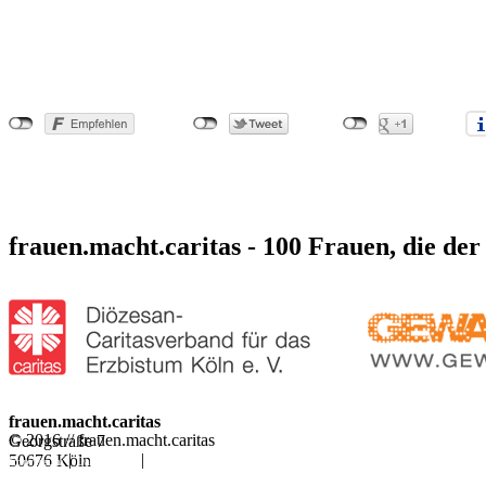
frauen.macht.caritas - 100 Frauen, die der
frauen.macht.caritas
© 2016 // frauen.macht.caritas
Georgstraße 7
|
|
50676 Köln
Impressum
Datenschutz
Rechtliche Hinweise