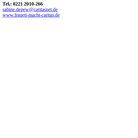
Tel.: 0221 2010-266
sabine.depew@caritasnet.de
www.frauen-macht-caritas.de