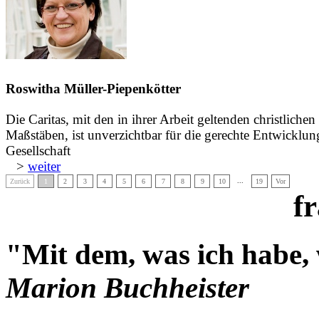
Roswitha Müller-Piepenkötter
Die Caritas, mit den in ihrer Arbeit geltenden christlichen
Maßstäben, ist unverzichtbar für die gerechte Entwicklun
Gesellschaft
>
weiter
...
Zurück
1
2
3
4
5
6
7
8
9
10
19
Vor
f
"Mit dem, was ich habe, w
Marion Buchheister