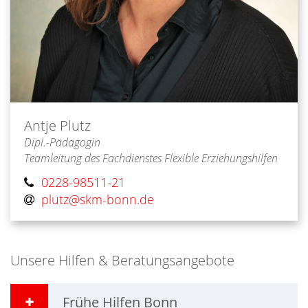
Antje
Plutz
Dipl.-Pädagogin
Teamleitung des Fachdienstes Flexible Erziehungshilfen
0228-98511-21
plutz@skm-bonn.de
Unsere Hilfen & Beratungsangebote
Frühe Hilfen Bonn