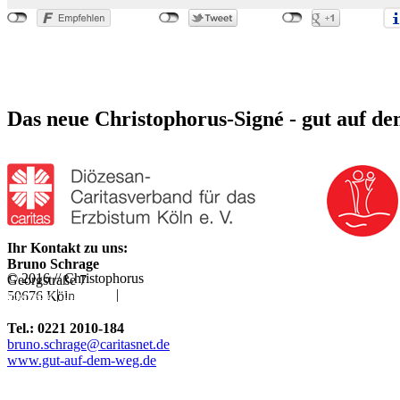
Das neue Christophorus-Signé - gut auf d
Ihr Kontakt zu uns:
Bruno Schrage
© 2016 // Christophorus
Georgstraße 7
|
|
50676 Köln
Impressum
Datenschutz
Rechtliche Hinweise
Tel.: 0221 2010-184
bruno.schrage@caritasnet.de
www.gut-auf-dem-weg.de