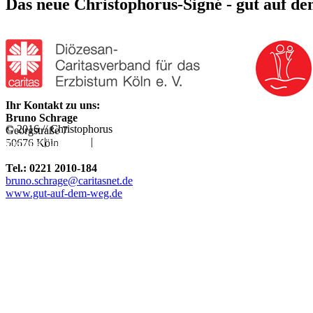
Das neue Christophorus-Signé - gut auf d
Ihr Kontakt zu uns:
Bruno Schrage
© 2016 // Christophorus
Georgstraße 7
|
|
50676 Köln
Impressum
Datenschutz
Rechtliche Hinweise
Tel.: 0221 2010-184
bruno.schrage@caritasnet.de
www.gut-auf-dem-weg.de