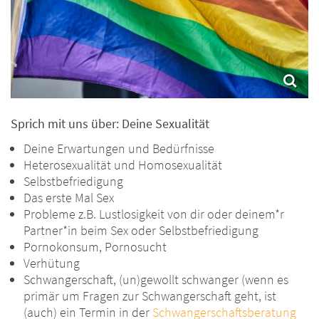
Sprich mit uns über: Deine Sexualität
Deine Erwartungen und Bedürfnisse
Heterosexualität und Homosexualität
Selbstbefriedigung
Das erste Mal Sex
Probleme z.B. Lustlosigkeit von dir oder deinem*r
Partner*in beim Sex oder Selbstbefriedigung
Pornokonsum, Pornosucht
Verhütung
Schwangerschaft, (un)gewollt schwanger (wenn es
primär um Fragen zur Schwangerschaft geht, ist
(auch) ein Termin in der
Schwangerschaftsberatung