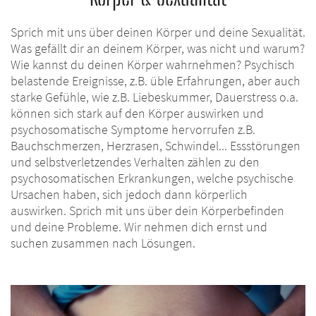
Sprich mit uns über deinen Körper und deine Sexualität.
Was gefällt dir an deinem Körper, was nicht und warum?
Wie kannst du deinen Körper wahrnehmen? Psychisch
belastende Ereignisse, z.B. üble Erfahrungen, aber auch
starke Gefühle, wie z.B. Liebeskummer, Dauerstress o.a.
können sich stark auf den Körper auswirken und
psychosomatische Symptome hervorrufen z.B.
Bauchschmerzen, Herzrasen, Schwindel... Essstörungen
und selbstverletzendes Verhalten zählen zu den
psychosomatischen Erkrankungen, welche psychische
Ursachen haben, sich jedoch dann körperlich
auswirken. Sprich mit uns über dein Körperbefinden
und deine Probleme. Wir nehmen dich ernst und
suchen zusammen nach Lösungen.
F