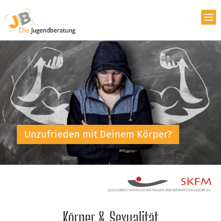
Zum Inhalt springen
I
H
Ü
Unzufrieden mit Deinem Körper?
U
T
Körper & Sexualität