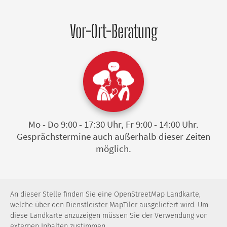
Vor-Ort-Beratung
Mo - Do 9:00 - 17:30 Uhr, Fr 9:00 - 14:00 Uhr.
Gesprächstermine auch außerhalb dieser Zeiten
möglich.
An dieser Stelle finden Sie eine OpenStreetMap Landkarte,
welche über den Dienstleister MapTiler ausgeliefert wird. Um
diese Landkarte anzuzeigen müssen Sie der Verwendung von
externen Inhalten zustimmen.