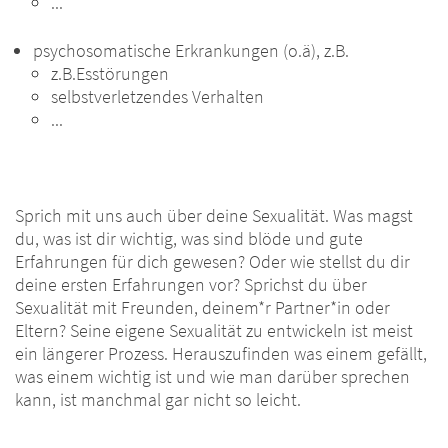
...
psychosomatische Erkrankungen (o.ä), z.B.
z.B.Esstörungen
selbstverletzendes Verhalten
...
Sprich mit uns auch über deine Sexualität. Was magst
du, was ist dir wichtig, was sind blöde und gute
Erfahrungen für dich gewesen? Oder wie stellst du dir
deine ersten Erfahrungen vor? Sprichst du über
Sexualität mit Freunden, deinem*r Partner*in oder
Eltern? Seine eigene Sexualität zu entwickeln ist meist
ein längerer Prozess. Herauszufinden was einem gefällt,
was einem wichtig ist und wie man darüber sprechen
kann, ist manchmal gar nicht so leicht.