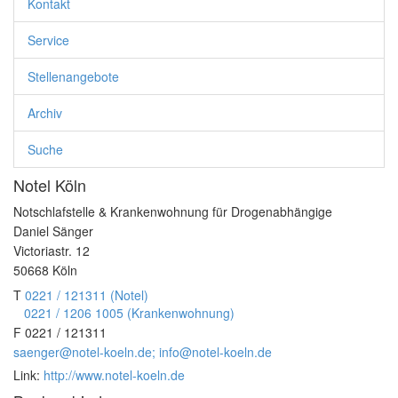
Kontakt
Kontakt
Service
Service
▼
Stellenangebote
Stellenangebote
▼
Archiv
Archiv
▼
Suche
Notel Köln
Suche
Notschlafstelle & Krankenwohnung für Drogenabhängige
Daniel Sänger
Victoriastr. 12
50668
Köln
T
0221 / 121311 (Notel)
0221 / 1206 1005 (Krankenwohnung)
F
0221 / 121311
saenger@notel-koeln.de; info@notel-koeln.de
Link:
http://www.notel-koeln.de