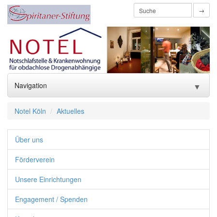
→
Navigation
▼
Home
Notel Köln
Aktuelles
Über uns
▼
Über uns
Förderverein
▼
Förderverein
Unsere Einrichtungen
Unsere Einrichtungen
▼
Engagement / Spenden
Engagement / Spenden
▼