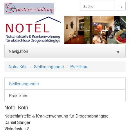
→
Navigation
▼
Home
Notel Köln
Stellenangebote
Praktikum
Über uns
▼
Stellenangebote
Förderverein
▼
Praktikum
Notel Köln
Unsere Einrichtungen
▼
Notschlafstelle & Krankenwohnung für Drogenabhängige
Engagement / Spenden
▼
Daniel Sänger
Victoriastr. 12