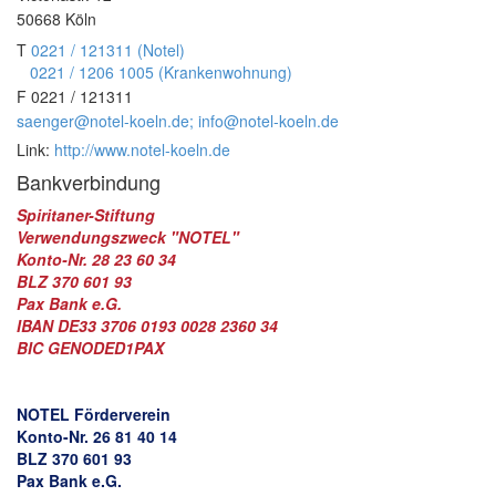
Kontakt
50668
Köln
T
0221 / 121311 (Notel)
Service
0221 / 1206 1005 (Krankenwohnung)
▼
F
0221 / 121311
saenger@notel-koeln.de; info@notel-koeln.de
Stellenangebote
▼
Link:
http://www.notel-koeln.de
Archiv
Bankverbindung
▼
Spiritaner-Stiftung
Suche
Verwendungszweck "NOTEL"
Konto-Nr. 28 23 60 34
BLZ 370 601 93
Pax Bank e.G.
IBAN DE33 3706 0193 0028 2360 34
BIC GENODED1PAX
NOTEL Förderverein
Konto-Nr. 26 81 40 14
BLZ 370 601 93
Pax Bank e.G.