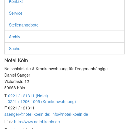
Kontakt
Kontakt
Service
Service
▼
Stellenangebote
Stellenangebote
▼
Archiv
Archiv
▼
Suche
Notel Köln
Suche
Notschlafstelle & Krankenwohnung für Drogenabhängige
Daniel Sänger
Victoriastr. 12
50668
Köln
T
0221 / 121311 (Notel)
0221 / 1206 1005 (Krankenwohnung)
F
0221 / 121311
saenger@notel-koeln.de; info@notel-koeln.de
Link:
http://www.notel-koeln.de