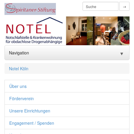
→
Navigation
▼
Home
Notel Köln
Über uns
▼
Über uns
Förderverein
▼
Förderverein
Unsere Einrichtungen
Unsere Einrichtungen
▼
Engagement / Spenden
Engagement / Spenden
▼