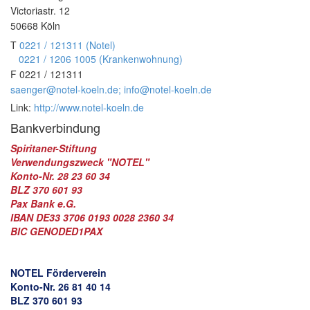
Victoriastr. 12
Kontakt
50668
Köln
Service
T
0221 / 121311 (Notel)
▼
0221 / 1206 1005 (Krankenwohnung)
F
0221 / 121311
Stellenangebote
▼
saenger@notel-koeln.de; info@notel-koeln.de
Link:
http://www.notel-koeln.de
Archiv
▼
Bankverbindung
Suche
Spiritaner-Stiftung
Verwendungszweck "NOTEL"
Konto-Nr. 28 23 60 34
BLZ 370 601 93
Pax Bank e.G.
IBAN DE33 3706 0193 0028 2360 34
BIC GENODED1PAX
NOTEL Förderverein
Konto-Nr. 26 81 40 14
BLZ 370 601 93