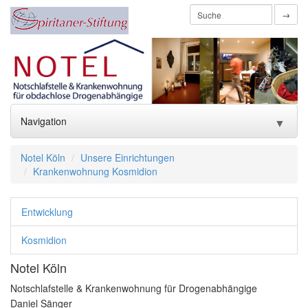
→
Navigation
▼
Home
Notel Köln
Unsere Einrichtungen
Krankenwohnung Kosmidion
Über uns
▼
Entwicklung
Förderverein
▼
Kosmidion
Unsere Einrichtungen
▼
Notel Köln
Engagement / Spenden
▼
Notschlafstelle & Krankenwohnung für Drogenabhängige
Daniel Sänger