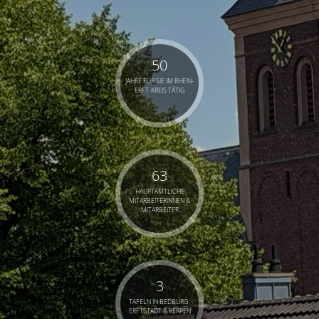
50
JAHRE FÜR SIE IM RHEIN-
ERFT-KREIS TÄTIG
63
HAUPTAMTLICHE
MITARBEITERINNEN &
MITARBEITER
3
TAFELN IN BEDBURG,
ERFTSTADT & KERPEN