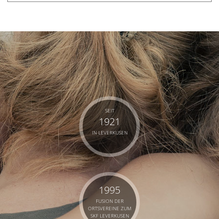
SEIT
1921
IN LEVERKUSEN
1995
FUSION DER
ORTSVEREINE ZUM
SKF LEVERKUSEN