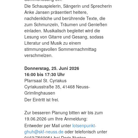
Die Schauspielerin, Sängerin und Sprecherin
Anke Jansen präsentiert heitere,
Engagement & Spenden
▼
nachdenkliche und berührende Texte, die
zum Schmunzeln, Träumen und Genießen
Über uns
▼
einladen. Musikalisch begleitet wird die
Lesung von Gitarre und Gesang, sodass
Literatur und Musik zu einem
stimmungsvollen Sommernachmittag
verschmelzen.
Donnerstag, 25. Juni 2026
16:00 bis 17:30 Uhr
Pfarrsaal St. Cyriakus
Cyriakusstraße 35, 41468 Neuss-
Grimlinghausen
Der Eintritt ist frei.
Zur besseren Planung bitten wir bis zum
19.06.2026 um Ihre Anmeldung:
Entweder per Mail unter
lotsenpunkt-
ghuh@skf-neuss.de
oder telefonisch unter
0163/7560951 bei Doris Nysten.