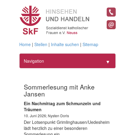
Home
|
Stellen
|
Inhalte suchen
|
Sitemap
Navigation
▼
Home
Sommerlesung mit Anke
Geschäftsführung
▼
Jansen
Ein Nachmittag zum Schmunzeln und
Frauen
▼
Träumen
10. Juni 2026; Nysten Doris
Bildung
▼
Der Lotsenpunkt Grimlinghausen/Uedesheim
lädt herzlich zu einer besonderen
Projekte
▼
Sommerlesung ein.