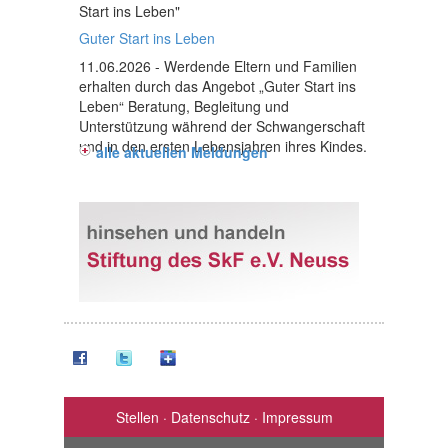
Start ins Leben"
Guter Start ins Leben
11.06.2026
- Werdende Eltern und Familien
erhalten durch das Angebot „Guter Start ins
Leben“ Beratung, Begleitung und
Unterstützung während der Schwangerschaft
und in den ersten Lebensjahren ihres Kindes.
alle aktuellen Meldungen
Stellen
·
Datenschutz
·
Impressum