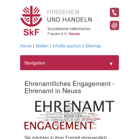
Home
|
Stellen
|
Inhalte suchen
|
Sitemap
Navigation
▼
Home
Ehrenamtliches Engagement -
Ehrenamt in Neuss
Geschäftsführung
▼
Frauen
▼
Bildung
▼
Projekte
Sie möchten in Ihrer Freizeit ehrenamtlich
▼