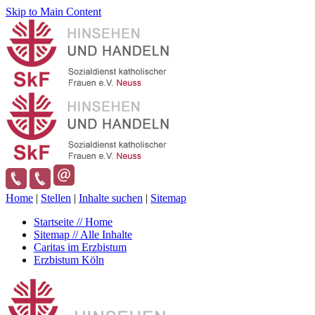
Skip to Main Content
Home
|
Stellen
|
Inhalte suchen
|
Sitemap
Startseite // Home
Sitemap // Alle Inhalte
Caritas im Erzbistum
Erzbistum Köln