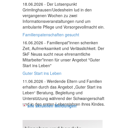
18.06.2026
- Der Lotsenpunkt
Grimlinghausen/Uedesheim lud in den
vergangenen Wochen zu zwei
Informationsveranstaltungen rund um
ambulante Pflege und Vorsorgevollmacht ein.
Familienpatenschaften gesucht
16.06.2026
- Familienpat*innen schenken
Zeit, Aufmerksamkeit und Verlässlichkeit. Der
SkF Neuss sucht neue ehrenamtliche
Mitarbeiter*innen für unser Angebot "Guter
Start ins Leben"
Guter Start ins Leben
11.06.2026
- Werdende Eltern und Familien
erhalten durch das Angebot „Guter Start ins
Leben“ Beratung, Begleitung und
Unterstützung während der Schwangerschaft
und in den ersten Lebensjahren ihres Kindes.
alle aktuellen Meldungen