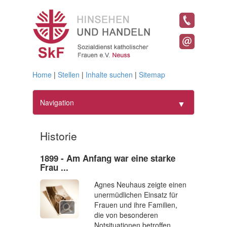
Home
|
Stellen
|
Inhalte suchen
|
Sitemap
Navigation
▼
Home
Historie
Geschäftsführung
▼
1899 - Am Anfang war eine starke
Frau ...
Frauen
▼
Agnes Neuhaus zeigte einen
unermüdlichen Einsatz für
Bildung
▼
Frauen und ihre Familien,
die von besonderen
Projekte
Notsituationen betroffen
▼