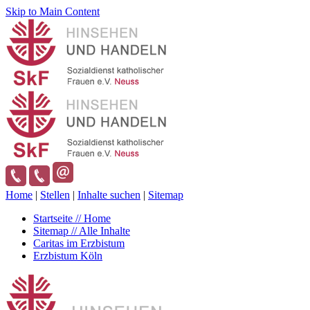
Skip to Main Content
Home
|
Stellen
|
Inhalte suchen
|
Sitemap
Startseite // Home
Sitemap // Alle Inhalte
Caritas im Erzbistum
Erzbistum Köln