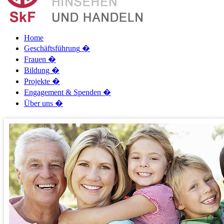
Home
Geschäftsführung
�
Frauen
�
Bildung
�
Projekte
�
Engagement & Spenden
�
Über uns
�