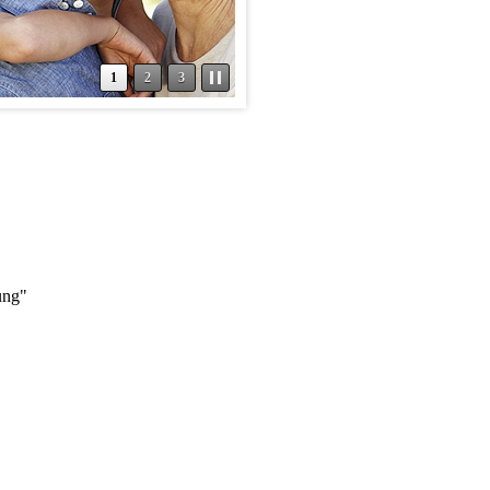
1
2
3
hung"