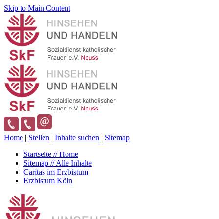
Skip to Main Content
Home
|
Stellen
|
Inhalte suchen
|
Sitemap
Startseite // Home
Sitemap // Alle Inhalte
Caritas im Erzbistum
Erzbistum Köln