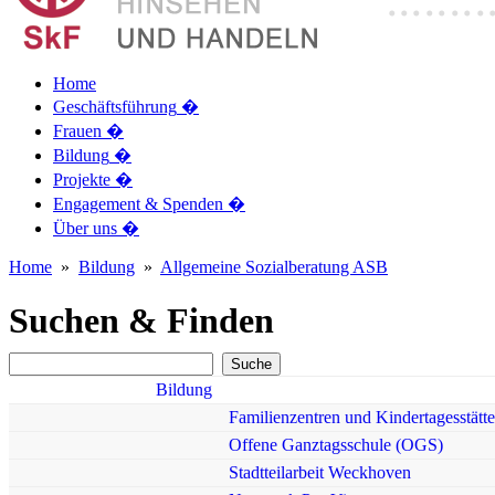
Home
Geschäftsführung
�
Frauen
�
Bildung
�
Projekte
�
Engagement & Spenden
�
Über uns
�
Home
»
Bildung
»
Allgemeine Sozialberatung ASB
Suchen & Finden
Bildung
Familienzentren und Kindertagesstätt
Offene Ganztagsschule (OGS)
Stadtteilarbeit Weckhoven