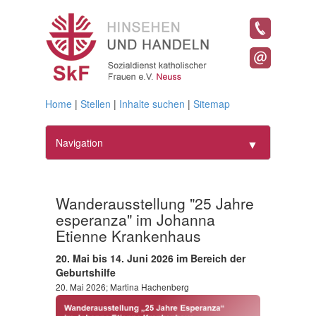
Home
|
Stellen
|
Inhalte suchen
|
Sitemap
Navigation
▼
Home
Wanderausstellung "25 Jahre
Geschäftsführung
▼
esperanza" im Johanna
Etienne Krankenhaus
Frauen
▼
20. Mai bis 14. Juni 2026 im Bereich der
Geburtshilfe
Bildung
▼
20. Mai 2026; Martina Hachenberg
Projekte
▼