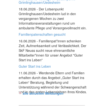
Grimlinghausen/Uedesheim
18.06.2026
- Der Lotsenpunkt
Grimlinghausen/Uedesheim lud in den
vergangenen Wochen zu zwei
Informationsveranstaltungen rund um
ambulante Pflege und Vorsorgevollmacht ein.
Familienpatenschaften gesucht
16.06.2026
- Familienpat*innen schenken
Zeit, Aufmerksamkeit und Verlässlichkeit. Der
SkF Neuss sucht neue ehrenamtliche
Mitarbeiter*innen für unser Angebot "Guter
Start ins Leben"
Guter Start ins Leben
11.06.2026
- Werdende Eltern und Familien
erhalten durch das Angebot „Guter Start ins
Leben“ Beratung, Begleitung und
Unterstützung während der Schwangerschaft
und in den ersten Lebensjahren ihres Kindes.
alle aktuellen Meldungen