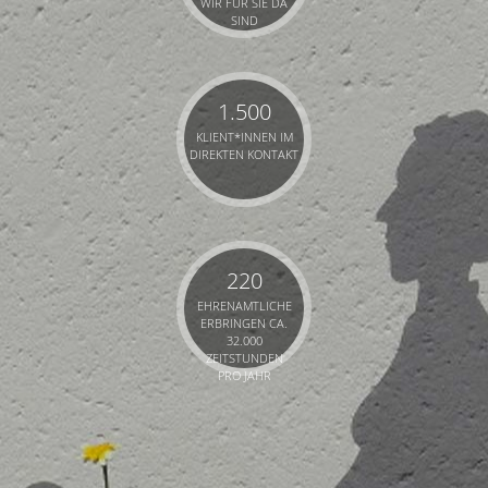
WIR FÜR SIE DA
SIND
1.500
KLIENT*INNEN IM
DIREKTEN KONTAKT
220
EHRENAMTLICHE
ERBRINGEN CA.
32.000
ZEITSTUNDEN
PRO JAHR