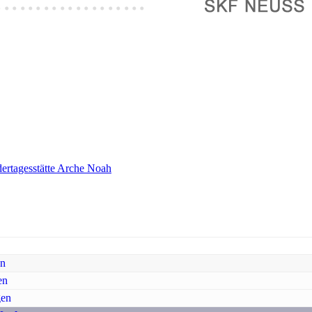
ertagesstätte Arche Noah
en
en
gen