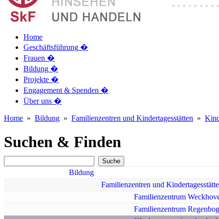
Home
Geschäftsführung
�
Frauen
�
Bildung
�
Projekte
�
Engagement & Spenden
�
Über uns
�
Home
»
Bildung
»
Familienzentren und Kindertagesstätten
»
Kind
Suchen & Finden
Bildung
Familienzentren und Kindertagesstätt
Familienzentrum Weckhov
Familienzentrum Regenbo