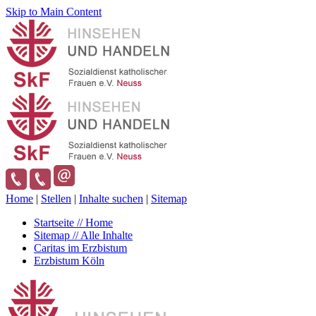
Skip to Main Content
Home
|
Stellen
|
Inhalte suchen
|
Sitemap
Startseite // Home
Sitemap // Alle Inhalte
Caritas im Erzbistum
Erzbistum Köln