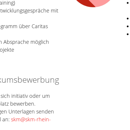
aining)
twicklungsgespräche mit
ogramm über Caritas
h Absprache möglich
rojekte
tikumsbewerbung
ich initiativ oder um
latz bewerben.
igen Unterlagen senden
l an:
skm@skm-rhein-