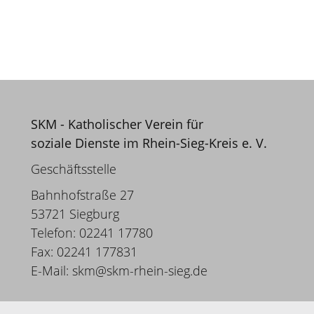
SKM - Katholischer Verein für
soziale Dienste im Rhein-Sieg-Kreis e. V.
Geschäftsstelle
Bahnhofstraße 27
53721 Siegburg
Telefon: 02241 17780
Fax: 02241 177831
E-Mail:
skm@skm-rhein-sieg.de