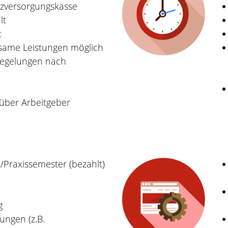
tzversorgungskasse
lt
t
same Leistungen möglich
regelungen nach
 über Arbeitgeber
Praxissemester (bezahlt)
g
ungen (z.B.