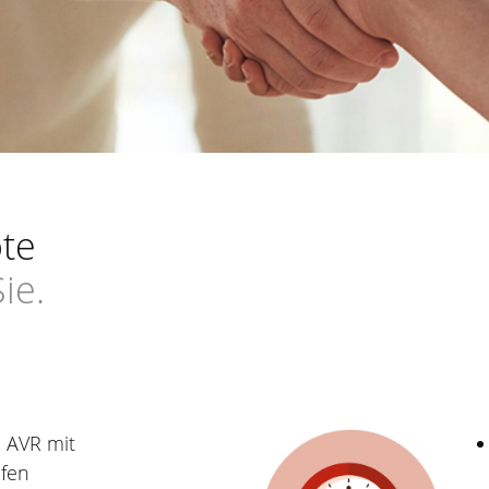
ote
ie.
 AVR mit
ufen