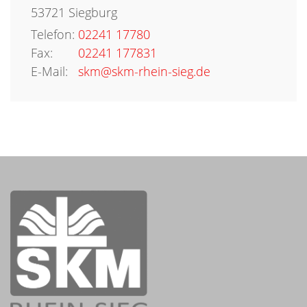
53721
Siegburg
Telefon:
02241 17780
Fax:
02241 177831
E-Mail:
skm@skm-rhein-sieg.de