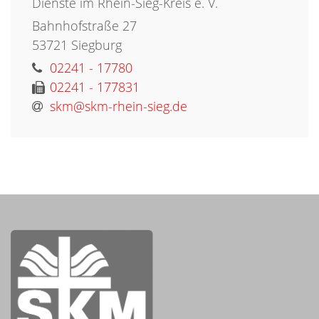
Dienste im Rhein-Sieg-Kreis e. V.
Bahnhofstraße 27
53721
Siegburg
02241 - 17780
02241 - 177831
skm@skm-rhein-sieg.de