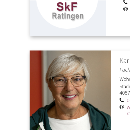
Kar
Fach
Wohn
Stad
408
0
w
r