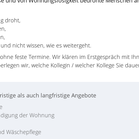
e und von Wohnungslosigkeit bedrohte Menschen am S
g droht,
en,
n,
und nicht wissen, wie es weitergeht.
 ohne feste Termine. Wir klären im Erstgespräch mit I
rlegen wir, welche Kollegin / welcher Kollege Sie daue
istige als auch langfristige Angebote
e
ündigung der Wohnung
und Wäschepflege