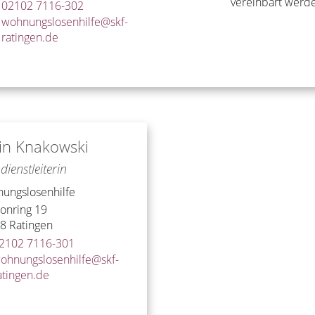
vereinbart werd
02102 7116-302
wohnungslosenhilfe@skf-
ratingen.de
in
Knakowski
dienstleiterin
ungslosenhilfe
ionring 19
78
Ratingen
2102 7116-301
ohnungslosenhilfe@skf-
atingen.de