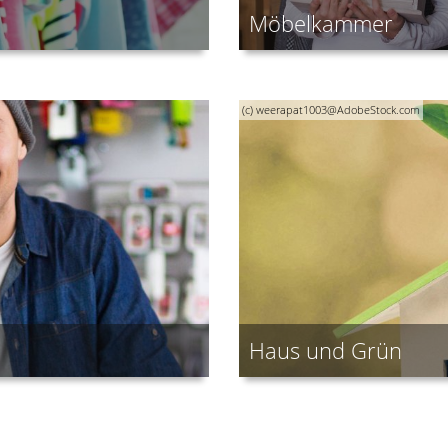
Möbelkammer
(c) weerapat1003@AdobeStock.com
Haus und Grün