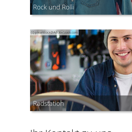
Rock und Rolli
(c) pikselstock@AdobeStock.com
Radstation