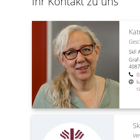
Ihr Kontakt zu uns
Kat
Gesc
SkF 
Graf
408
0
k
r
Sk
Ve