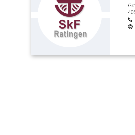
Gra
40