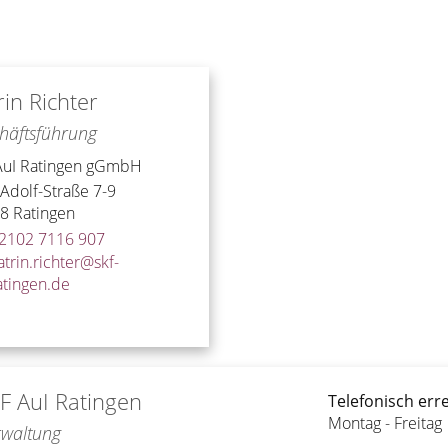
rin
Richter
häftsführung
AuI Ratingen gGmbH
-Adolf-Straße 7-9
78
Ratingen
2102 7116 907
atrin.richter@skf-
atingen.de
F AuI Ratingen
Telefonisch err
Montag - Freitag
rwaltung