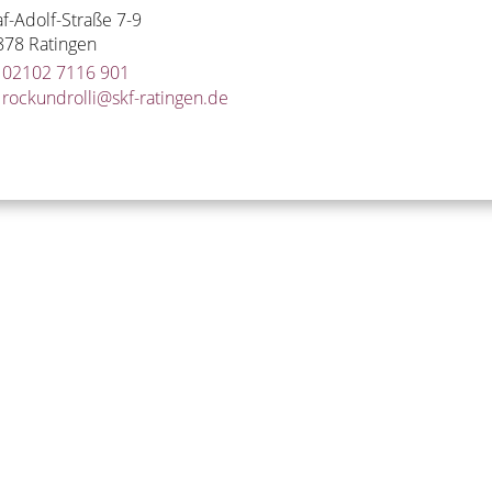
f-Adolf-Straße 7-9
878
Ratingen
02102 7116 901
rockundrolli@​skf-ratingen.de