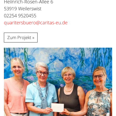
Heiinrich-Rosen-Allee 6
53919 Weilerswist
02254 9520455
quaritersbuero@caritas-eu.de
Zum Projekt