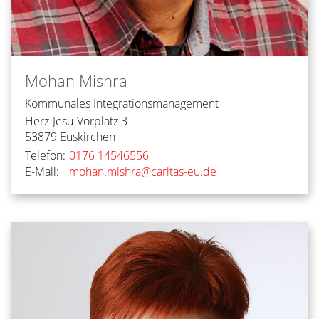
Mohan
Mishra
Kommunales Integrationsmanagement
Herz-Jesu-Vorplatz 3
53879
Euskirchen
Telefon:
0176 14546556
E-Mail:
mohan.mishra@caritas-eu.de