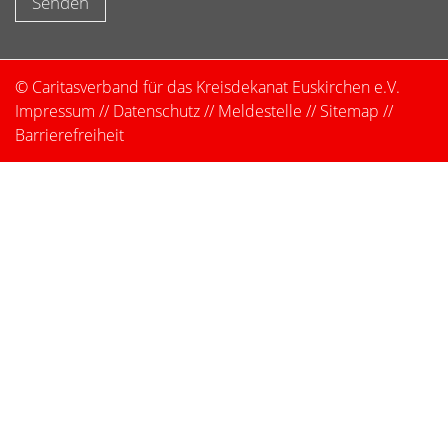
© Caritasverband für das Kreisdekanat Euskirchen e.V.
Impressum
//
Datenschutz
//
Meldestelle
//
Sitemap
//
Barrierefreiheit