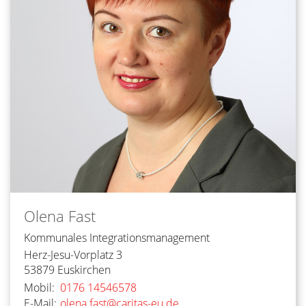
Olena
Fast
Kommunales Integrationsmanagement
Herz-Jesu-Vorplatz 3
53879
Euskirchen
Mobil:
0176 14546578
E-Mail:
olena.fast@caritas-eu.de